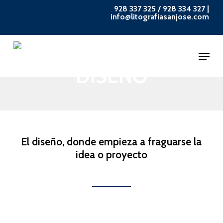
Skip
928 337 325
/
928 334 327
|
info@litografiasanjose.com
to
main
Menu
content
DISEÑO
El diseño, donde empieza a fraguarse la
idea o proyecto