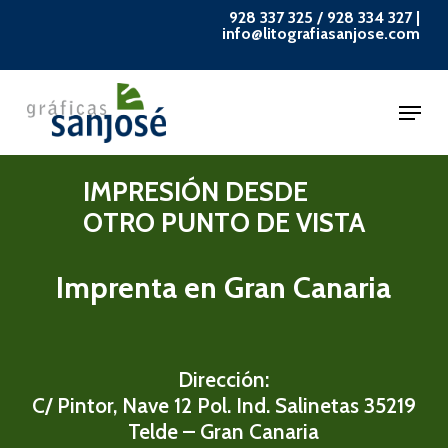
Skip
928 337 325
/
928 334 327
|
info@litografiasanjose.com
to
main
Menu
content
IMPRESIÓN DESDE
OTRO PUNTO DE VISTA
Imprenta en Gran Canaria
Dirección:
C/ Pintor, Nave 12 Pol. Ind. Salinetas 35219
Telde – Gran Canaria